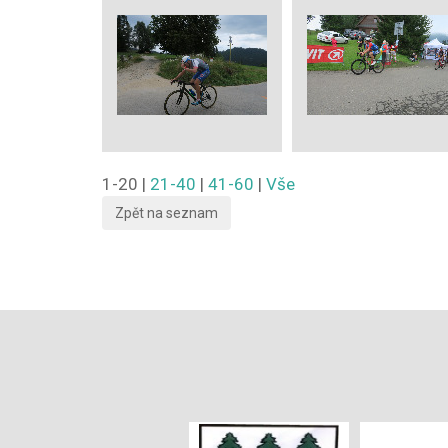
1-20
|
21-40
|
41-60
|
Vše