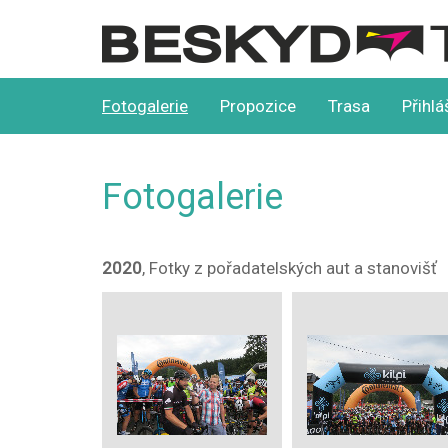
Beskydtour
Fotogalerie
Propozice
Trasa
Přihlá
Fotogalerie
2020
, Fotky z pořadatelských aut a stanovišť