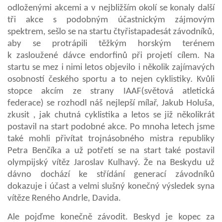
odloženými akcemi a v nejbližším okolí se konaly další
tři akce s podobným účastnickým zájmovým
spektrem, sešlo se na startu čtyřistapadesát závodníků,
aby se protrápili těžkým horským terénem
k zasloužené dávce endorfinů při projetí cílem. Na
startu se mez i nimi letos objevilo i několik zajímavých
osobností českého sportu a to nejen cyklistiky. Kvůli
stopce akcím ze strany IAAF(světová atletická
federace) se rozhodl náš nejlepší mílař, Jakub Holuša,
zkusit , jak chutná cyklistika a letos se již několikrát
postavil na start podobné akce. Po mnoha letech jsme
také mohli přivítat trojnásobného mistra republiky
Petra Benčíka a už potřetí se na start také postavil
olympijský vítěz Jaroslav Kulhavý. Že na Beskydu už
dávno dochází ke střídání generací závodníků
dokazuje i účast a velmi slušný konečný výsledek syna
vítěze Reného Andrle, Davida.
Ale pojďme konečně závodit. Beskyd je kopec za