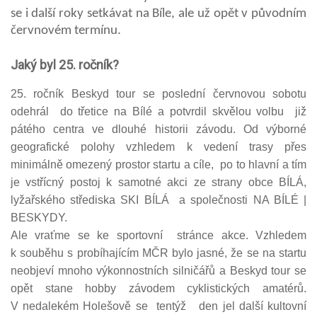
se i další roky setkávat na Bíle, ale už opět v původním
červnovém termínu.
Jaký byl 25. ročník?
25. ročník Beskyd tour se poslední červnovou sobotu
odehrál do třetice na Bílé a potvrdil skvělou volbu již
pátého centra ve dlouhé historii závodu. Od výborné
geografické polohy vzhledem k vedení trasy přes
minimálně omezený prostor startu a cíle, po to hlavní a tím
je vstřícný postoj k samotné akci ze strany obce BÍLÁ,
lyžařského střediska SKI BÍLÁ a společnosti NA BÍLÉ
|
BESKYDY.
Ale vraťme se ke sportovní stránce akce. Vzhledem
k souběhu s probíhajícím MČR bylo jasné, že se na startu
neobjeví mnoho výkonnostních silničářů a Beskyd tour se
opět stane hobby závodem cyklistických amatérů.
V nedalekém Holešově se tentýž den jel další kultovní