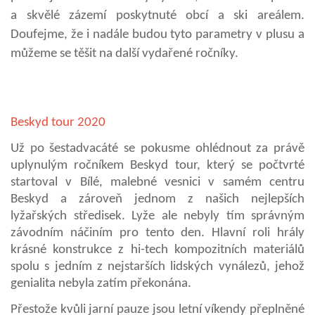
a skvělé zázemí poskytnuté obcí a ski areálem.
Doufejme, že i nadále budou tyto parametry v plusu a
můžeme se těšit na další vydařené ročníky.
Beskyd tour 2020
Už po šestadvacáté se pokusme ohlédnout za právě
uplynulým ročníkem Beskyd tour, který se počtvrté
startoval v Bílé, malebné vesnici v samém centru
Beskyd a zároveň jednom z našich nejlepších
lyžařských středisek. Lyže ale nebyly tím správným
závodním náčiním pro tento den. Hlavní roli hrály
krásné konstrukce z hi-tech kompozitních materiálů
spolu s jedním z nejstarších lidských vynálezů, jehož
genialita nebyla zatím překonána.
Přestože kvůli jarní pauze jsou letní víkendy přeplněné