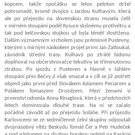
kopcem, takže zpočátku se letos peloton držel
pohromadě, kromě dvojice s Jardou Kulhavým, která
ale po přejezdu na slovenskou stranu musela čelit
v mírném stoupání podél Kysuce slušnému protivětru a
tak pod kelčovskou stojkou už byla téměř dostižena.
Dalším významným vrcholem jsou prémiové Pustevny,
kterými s mírným náskokem projel první Jan Zatloukal,
závodník střední trasy. Kulhavý po ztrátě bidonu
doplňoval na občerstvovačce tekutiny se tříminutovou
ztrátou. Po sjezdu z Pusteven a hlavně v táhlém
stoupání přes Bečvy ji však smazal a v cíli se již potřetí
objevil jako první před Slovákem Adamem Peciarem a
Polákem Tomaszem Drozdzem. Mezi ženami si
prvenství odnesla Anna Rinaglová, která v předchozích
letech dominovala dlouhé trase. Na ní se začalo
pořádně závodit až po přejezdu Soláňe. Při průjezdu
Karlovicemi se ze sedmičlenné čelní skupiny odpoutali
dvojnásobný vítěz Beskydu Tomáš Čer a Petr Hudeček
a pod nástupem na druhou horskou prémii na Kasárni