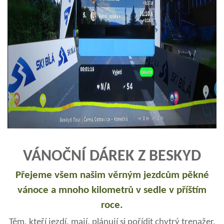
VÁNOČNÍ DÁREK Z BESKYD
Přejeme všem našim věrným jezdcům pěkné
vánoce a mnoho kilometrů v sedle v příštím
roce.
Těm, kteří jezdí, mají, plánují si pořídit chytrý trenažer,