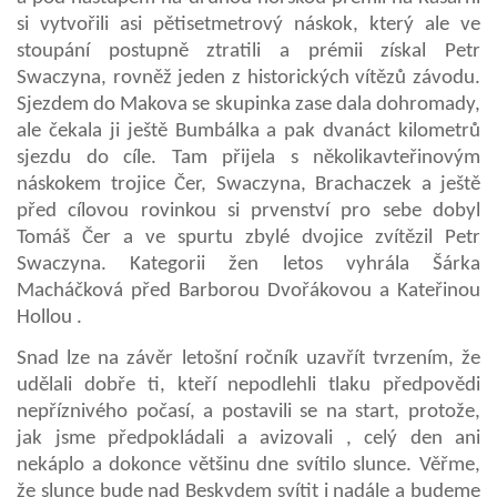
si vytvořili asi pětisetmetrový náskok, který ale ve
stoupání postupně ztratili a prémii získal Petr
Swaczyna, rovněž jeden z historických vítězů závodu.
Sjezdem do Makova se skupinka zase dala dohromady,
ale čekala ji ještě Bumbálka a pak dvanáct kilometrů
sjezdu do cíle. Tam přijela s několikavteřinovým
náskokem trojice Čer, Swaczyna, Brachaczek a ještě
před cílovou rovinkou si prvenství pro sebe dobyl
Tomáš Čer a ve spurtu zbylé dvojice zvítězil Petr
Swaczyna. Kategorii žen letos vyhrála Šárka
Macháčková před Barborou Dvořákovou a Kateřinou
Hollou .
Snad lze na závěr letošní ročník uzavřít tvrzením, že
udělali dobře ti, kteří nepodlehli tlaku předpovědi
nepříznivého počasí, a postavili se na start, protože,
jak jsme předpokládali a avizovali , celý den ani
nekáplo a dokonce většinu dne svítilo slunce. Věřme,
že slunce bude nad Beskydem svítit i nadále a budeme