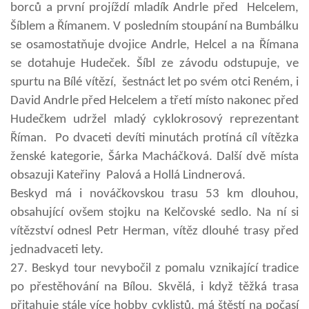
borců a první projíždí mladík Andrle před Helcelem,
Šíblem a Římanem. V posledním stoupání na Bumbálku
se osamostatňuje dvojice Andrle, Helcel a na Římana
se dotahuje Hudeček. Šíbl ze závodu odstupuje, ve
spurtu na Bílé vítězí, šestnáct let po svém otci Reném, i
David Andrle před Helcelem a třetí místo nakonec před
Hudečkem udržel mladý cyklokrosový reprezentant
Říman. Po dvaceti devíti minutách protíná cíl vítězka
ženské kategorie, Šárka Macháčková. Další dvě místa
obsazuji Kateřiny Palová a Hollá Lindnerová.
Beskyd má i nováčkovskou trasu 53 km dlouhou,
obsahující ovšem stojku na Kelčovské sedlo. Na ní si
vítězství odnesl Petr Herman, vítěz dlouhé trasy před
jednadvaceti lety.
27. Beskyd tour nevybočil z pomalu vznikající tradice
po přestěhování na Bílou. Skvělá, i když těžká trasa
přitahuje stále více hobby cyklistů, má štěstí na počasí