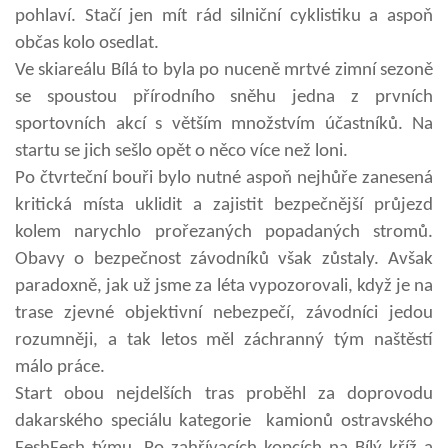
pohlaví. Stačí jen mít rád silniční cyklistiku a aspoň
občas kolo osedlat.
Ve skiareálu Bílá to byla po nuceně mrtvé zimní sezoně
se spoustou přírodního sněhu jedna z prvních
sportovních akcí s větším množstvím účastníků. Na
startu se jich sešlo opět o něco více než loni.
Po čtvrteční bouři bylo nutné aspoň nejhůře zanesená
kritická místa uklidit a zajistit bezpečnější průjezd
kolem narychlo prořezaných popadaných stromů.
Obavy o bezpečnost závodníků však zůstaly. Avšak
paradoxně, jak už jsme za léta vypozorovali, když je na
trase zjevné objektivní nebezpečí, závodníci jedou
rozumněji, a tak letos měl záchranný tým naštěstí
málo práce.
Start obou nejdelších tras proběhl za doprovodu
dakarského speciálu kategorie kamionů ostravského