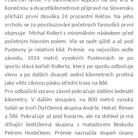
FeshFesh týmu. Po zahřívacích kopcích na Bílý kříž a
Konečnou a dvacetikilometrové přípravě na Slovensku
přichází první zkouška 24 procentní Kelčov. Na jeho
vrcholu se za povzbuzování početných fanoušků první
objevuje Michal Kollert s minimálním náskokem před
početným hlavním polem. Vše se opět sjíždí a až pod
Pustevny je relativní klid. Prémie na nejvyšším sedle
závodu, 1024 metrů vysokých Pustevnách se po
spurtu stává kořistí Kollerta, který po sjezdu odbočuje
vlevo a po dalších dvaceti sedmi kilometrech protíná
jako vítěz cílovou pásku střední trasy na Bílé.
Pro odbočivší vpravo závod pokračuje dalšími šedesáti
kilometry. V dalším stoupání, na 800 metrů vysoký
Soláň se tvoří čtyřčlenná skupina Andrle, Helcel, Říman
a Šíbl. Pokračuje až pod Kasárne, ale na dohled je má
stíhající šestičlenná skupina s matadorem Beskydu
Petrem Hudečkem. Prémie naznačila stupeň únavy