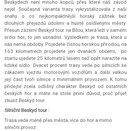
Beskydech není mnoho kopců, přes které náš závod
nejel. Současná varianta trasy vykrystalizovala z naší
snahy o co nejkompaktnější horský zážitek bez
dlouhých přejezdů údolími a hustě osídlenými městy.
Přesun zázemí Beskyd tour na Bílou, která leží v samém
srdci hor, to jen usnadnil. Výsledkem je trasa, která u
nás nemá obdoby. Pojedete čistou horskou přírodou, na
163 kilometrech projedete jen dvanácti obcemi, po
startu ujedete 25 kilometrů lesem než opět narazíte na
lidské sídlo. Dvacet procent trasy vede po silnicích se
zákazem vjezdu motorovým vozidlům a další velkou
její část tvoří silnice s minimálním provozem. K tomu
přidejte zcela odlišný charakter Beskyd od ostatních
českých hor a máte na stole první důvod, proč přijet
zkusit Beskyd tour.
Silniční Beskyd tour :
Trasa vede méně přes města, více do hor a mimo
silniční provoz