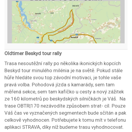
Oldtimer Beskyd tour rally
Trasa nesoutěžní rally po několika ikonických kopcích
Beskyd tour minulého milénia je na světě. Pokud stále
hůře hledáte svou top závodní motivaci, je tohle vaše
pravá volba. Pohodová jízda s kamarády, sem tam
měřená sekce, sem tam kafíčko u cesty a nový zážitek
ze 160 kilometrů po beskydských silničkách je Váš. Na
trase OBTR|170 nezávodíte způsobem strat- cíl. Pouze
Váš čas ve vyznačených segmentech bude sčítán a pak
celkově vyhodnocen. Potřebujete k tomu mít v telefonu
aplikaci STRAVA, díky níž budeme trasu vyhodnocovat.