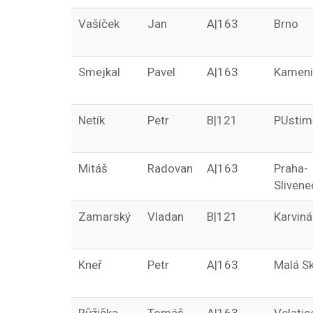
Vašíček
Jan
A|163
Brno
Smejkal
Pavel
A|163
Kameni
Netík
Petr
B|121
PUstim
Mitáš
Radovan
A|163
Praha-
Slivene
Zamarský
Vladan
B|121
Karviná
Kneř
Petr
A|163
Malá Sk