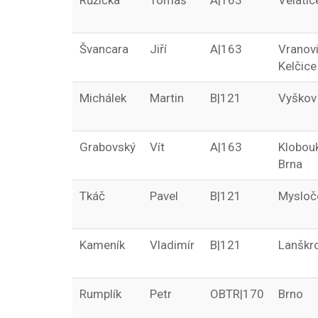
Růžička
Tomáš
A|163
Velatic
Švancara
Jiří
A|163
Vranovi
Kelčice
Michálek
Martin
B|121
Vyškov
Grabovský
Vít
A|163
Klobou
Brna
Tkáč
Pavel
B|121
Mysloč
Kameník
Vladimír
B|121
Lanškr
Rumplík
Petr
OBTR|170
Brno