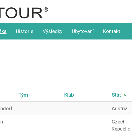
ška
Historie
Výsledky
Ubytování
Kontakt
Tým
Klub
Stát
ndorf
Austria
ín
Czech
Republic