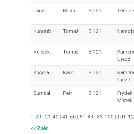
Laga
Milan
B|121
Těmice
Kundrát
Tomáš
B|121
Nemoj
Velíšek
Tomáš
B|121
Kamen
Újezd
Kučera
Karel
B|121
Kamen
Újezd
Sumbal
Petr
B|121
Frýdek-
Místek
1-20
|
21-40
|
41-60
|
61-80
|
81-100
|
101-1
<< Zpět