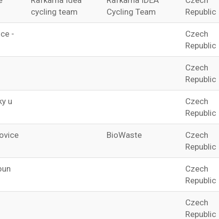
e
Rafkarna Idea
Rafkarna IDEA
Czech
cycling team
Cycling Team
Republic
ce -
Czech
Republic
Czech
Republic
ky u
Czech
Republic
ovice
BioWaste
Czech
Republic
oun
Czech
Republic
Czech
Republic