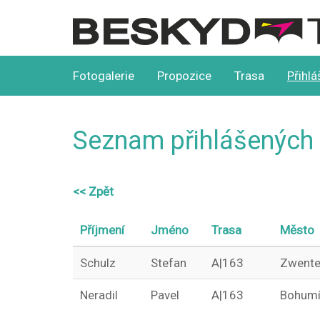
Beskydtour
Fotogalerie
Propozice
Trasa
Přihlá
Seznam přihlášených
<< Zpět
Příjmení
Jméno
Trasa
Město
Schulz
Stefan
A|163
Zwente
Neradil
Pavel
A|163
Bohum